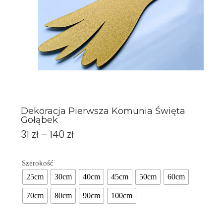
Dekoracja Pierwsza Komunia Święta
Gołąbek
31
zł
–
140
zł
Szerokość
25cm
30cm
40cm
45cm
50cm
60cm
70cm
80cm
90cm
100cm