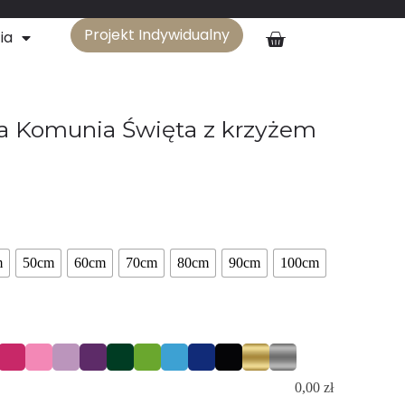
Projekt Indywidualny
ia
za Komunia Święta z krzyżem
m
50cm
60cm
70cm
80cm
90cm
100cm
0,00
zł