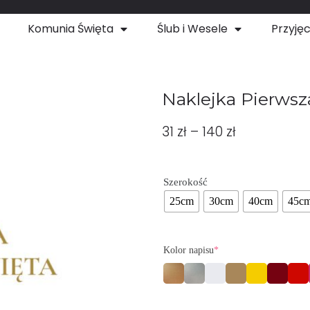
Komunia Święta
Ślub i Wesele
Przyjęc
Naklejka Pierws
31
zł
–
140
zł
Szerokość
25cm
30cm
40cm
45c
Kolor napisu
*