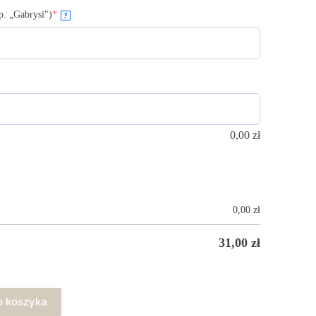
p. „Gabrysi")
*
?
0,00
zł
0,00
zł
31,00
zł
o koszyka