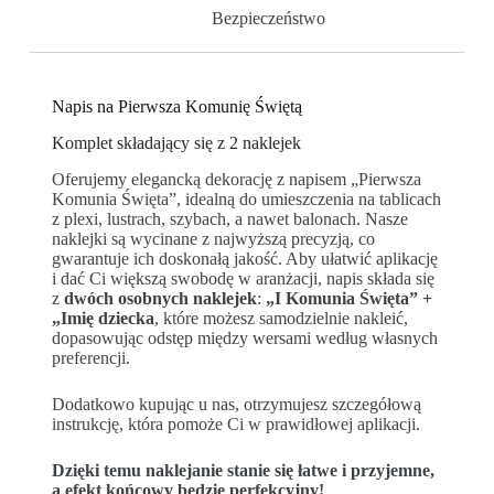
Bezpieczeństwo
Napis na Pierwsza Komunię Świętą
Komplet składający się z 2 naklejek
Oferujemy elegancką dekorację z napisem „Pierwsza
Komunia Święta”, idealną do umieszczenia na tablicach
z plexi, lustrach, szybach, a nawet balonach. Nasze
naklejki są wycinane z najwyższą precyzją, co
gwarantuje ich doskonałą jakość. Aby ułatwić aplikację
i dać Ci większą swobodę w aranżacji, napis składa się
z
dwóch osobnych naklejek
:
„I Komunia Święta” +
„Imię dziecka
, które możesz samodzielnie nakleić,
dopasowując odstęp między wersami według własnych
preferencji.
Dodatkowo kupując u nas, otrzymujesz szczegółową
instrukcję, która pomoże Ci w prawidłowej aplikacji.
Dzięki temu naklejanie stanie się łatwe i przyjemne,
a efekt końcowy będzie perfekcyjny!