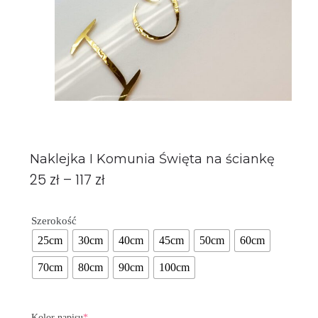
Naklejka I Komunia Święta na ściankę
25
zł
–
117
zł
Szerokość
25cm
30cm
40cm
45cm
50cm
60cm
70cm
80cm
90cm
100cm
Kolor napisu
*