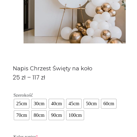
Napis Chrzest Święty na koło
25
zł
–
117
zł
Szerokość
25cm
30cm
40cm
45cm
50cm
60cm
70cm
80cm
90cm
100cm
Kolor napisu
*