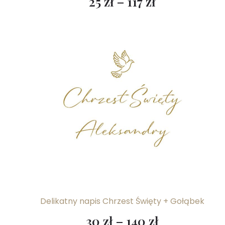
25
zł
–
117
zł
Delikatny napis Chrzest Święty + Gołąbek
30
zł
–
140
zł