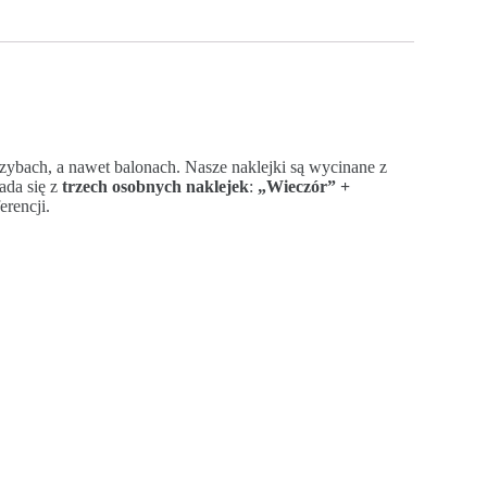
szybach, a nawet balonach. Nasze naklejki są wycinane z
ada się z
trzech osobnych naklejek
:
„Wieczór” +
rencji.