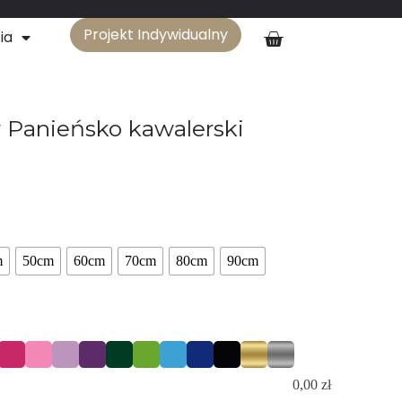
Projekt Indywidualny
ia
 Panieńsko kawalerski
m
50cm
60cm
70cm
80cm
90cm
0,00
zł