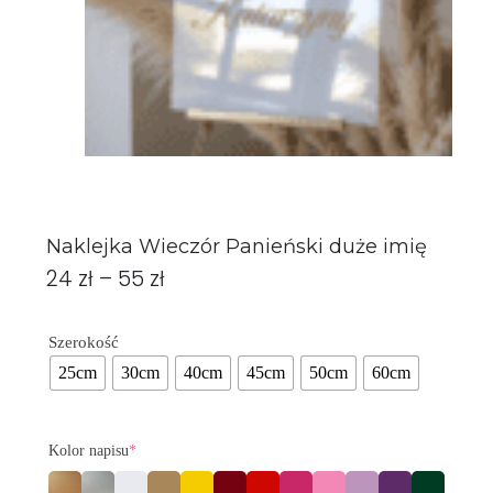
Naklejka Wieczór Panieński duże imię
24
zł
–
55
zł
Szerokość
25cm
30cm
40cm
45cm
50cm
60cm
Kolor napisu
*