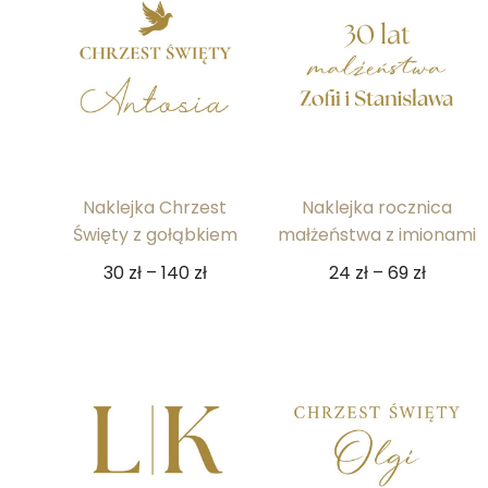
Naklejka Chrzest
Naklejka rocznica
Święty z gołąbkiem
małżeństwa z imionami
30
zł
–
140
zł
24
zł
–
69
zł