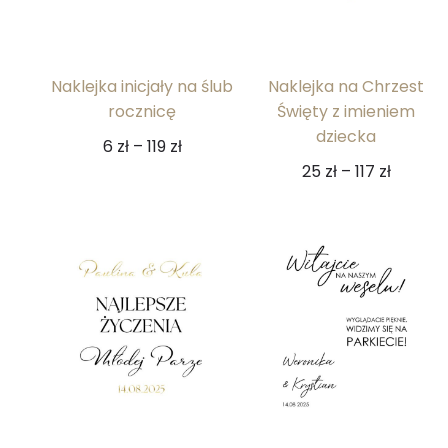
Naklejka inicjały na ślub
Naklejka na Chrzest
rocznicę
Święty z imieniem
dziecka
6
zł
–
119
zł
25
zł
–
117
zł