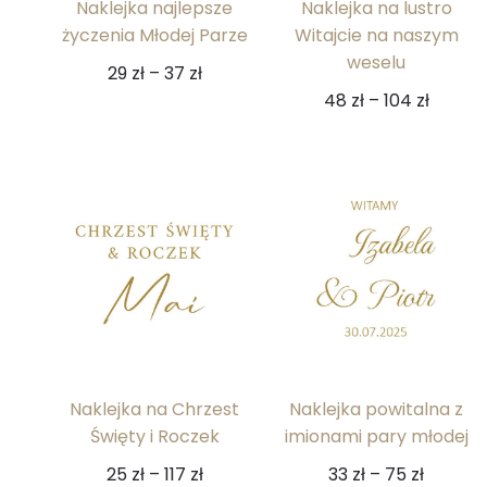
Naklejka najlepsze
Naklejka na lustro
życzenia Młodej Parze
Witajcie na naszym
weselu
29
zł
–
37
zł
48
zł
–
104
zł
Naklejka na Chrzest
Naklejka powitalna z
Święty i Roczek
imionami pary młodej
25
zł
–
117
zł
33
zł
–
75
zł