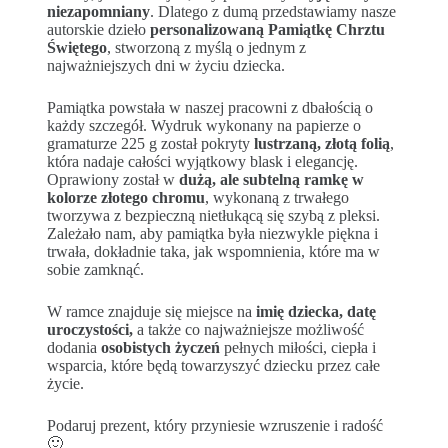
niezapomniany
. Dlatego z dumą przedstawiamy nasze
autorskie dzieło
personalizowaną Pamiątkę Chrztu
Świętego
, stworzoną z myślą o jednym z
najważniejszych dni w życiu dziecka.
Pamiątka powstała w naszej pracowni z dbałością o
każdy szczegół. Wydruk wykonany na papierze o
gramaturze 225 g został pokryty
lustrzaną, złotą folią
,
która nadaje całości wyjątkowy blask i elegancję.
Oprawiony został w
dużą, ale subtelną ramkę w
kolorze złotego chromu
, wykonaną z trwałego
tworzywa z bezpieczną nietłukącą się szybą z pleksi.
Zależało nam, aby pamiątka była niezwykle piękna i
trwała, dokładnie taka, jak wspomnienia, które ma w
sobie zamknąć.
W ramce znajduje się miejsce na
imię dziecka, datę
uroczystości,
a także co najważniejsze możliwość
dodania
osobistych życzeń
pełnych miłości, ciepła i
wsparcia, które będą towarzyszyć dziecku przez całe
życie.
Podaruj prezent, który przyniesie wzruszenie i radość
🙂